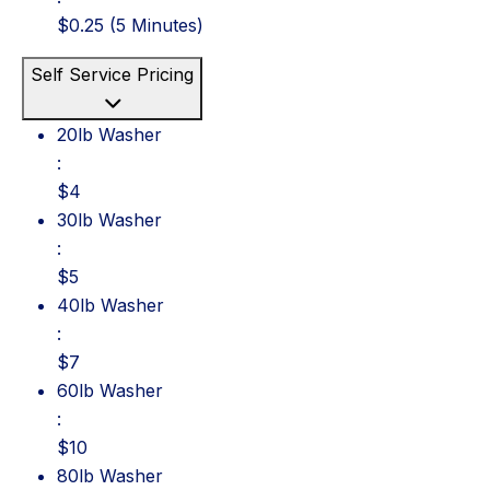
$0.25 (5 Minutes)
Self Service Pricing
20lb Washer: $4
20lb Washer
:
$4
30lb Washer: $5
30lb Washer
:
$5
40lb Washer: $7
40lb Washer
:
$7
60lb Washer: $10
60lb Washer
:
$10
80lb Washer: $11
80lb Washer