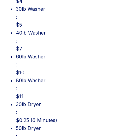
$4
30lb Washer: $5
30lb Washer
:
$5
40lb Washer: $7
40lb Washer
:
$7
60lb Washer: $10
60lb Washer
:
$10
80lb Washer: $11
80lb Washer
:
$11
30lb Dryer: $0.25 (6 Minutes)
30lb Dryer
:
$0.25 (6 Minutes)
50lb Dryer: $0.25 (5 Minutes)
50lb Dryer
: