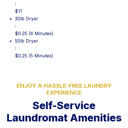
:
$11
30lb Dryer: $0.25 (6 Minutes)
30lb Dryer
:
$0.25 (6 Minutes)
50lb Dryer: $0.25 (5 Minutes)
50lb Dryer
:
$0.25 (5 Minutes)
ENJOY A HASSLE-FREE LAUNDRY
EXPERIENCE
Self-Service
Laundromat Amenities